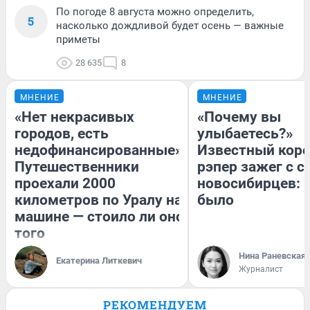
По погоде 8 августа можно определить,
5
насколько дождливой будет осень — важные
приметы
28 635
8
МНЕНИЕ
МНЕНИЕ
«Нет некрасивых
«Почему вы
городов, есть
улыбаетесь?»
недофинансированные».
Известный кор
Путешественники
рэпер зажег с 
проехали 2000
новосибирцев: к
километров по Уралу на
было
машине — стоило ли оно
того
Нина Раневская
Екатерина Литкевич
Журналист
РЕКОМЕНДУЕМ