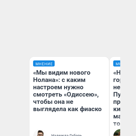
МНЕНИЕ
МНЕНИЕ
«Мы видим нового
«Нет н
Нолана»: с каким
городов
настроем нужно
недофи
смотреть «Одиссею»,
Путеше
чтобы она не
проеха
выглядела как фиаско
киломе
машине
того
Надежда Губарь
Ек