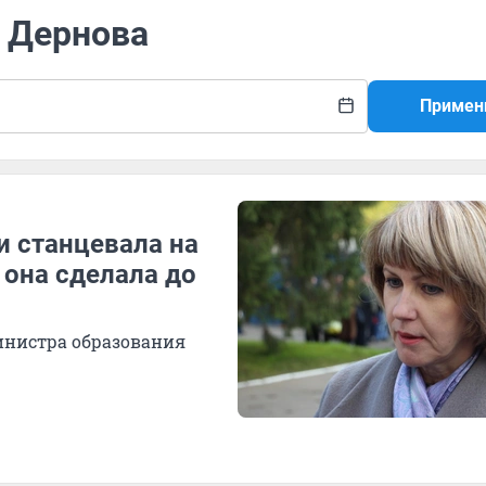
а Дернова
Примен
и станцевала на
 она сделала до
инистра образования