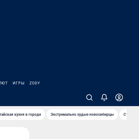
ЛЮТ
ИГРЫ
ZODY
тайская кухня в городе
Экстремально худые новосибирцы
Старт те