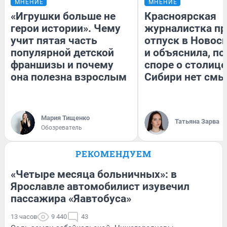
МНЕНИЕ
МНЕНИЕ
«Игрушки больше не
Красноярская
герои истории». Чему
журналистка пр
учит пятая часть
отпуск в Новос
популярной детской
и объяснила, по
франшизы и почему
споре о столице
она полезна взрослым
Сибири нет смы
Мария Тищенко
Татьяна Зарва
Обозреватель
РЕКОМЕНДУЕМ
«Четыре месяца больничных»: в
Ярославле автомобилист изувечил
пассажира «Яавтобуса»
13 часов
9 440
43