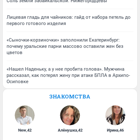
Соль земли забайкальской. Нижегородцевы
Лицевая гладь для чайников: гайд от набора петель до
первого готового изделия
«Сыночки-корзиночки» заполонили Екатеринбург:
почему уральские парни массово оставили жен без
цветов
«Нашел Наденьку, а у нее пробита голова». Мужчина
рассказал, как потерял жену при атаке БПЛА в Архипо-
Осиповке
ЗНАКОМСТВА
New
,
42
Алёнушка
,
42
Ирина
,
46