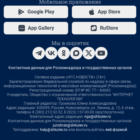
Мобильное приложение
Google Play
App Store
App Gallery
RuStore
Мы в соцсетях
Контактные данные для Роскомнадзора и государственных органов
Сетевое издание «НГС.НОВОСТИ» (18+)
Зарегистрировано Федеральной службой по надзору в сфере связи,
информационных технологий и массовых коммуникаций (Роскомнадзор)
Регистрационный номер ЭЛ № ФС 77— 84683
Учредитель: Общество с ограниченной ответственностью "ИНТЕРНЕТ
ТЕХНОЛОГИИ"
Главный редактор: Громкова Елена Александровна
Адрес редакции: 630099, Россия, Новосибирск, ул. Ленина, д. 12, 6 этаж,
телефон 8 (383) 212-52-52, 8 (923) 157-00-00 (круглосуточно)
Электронный адрес редакции:
ngs@shkulev.ru
Контактные данные для Роскомнадзора и государственных органов:
juristnsk@shkulev.ru
Техподдержка:
help@shkulev.ru
или воспользуйтесь
веб-формой