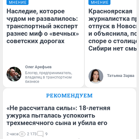
МНЕНИЕ
МНЕНИЕ
Наследие, которое
Красноярская
чудом не развалилось:
журналистка пр
транспортный эксперт
отпуск в Новос
разнес миф о «вечных»
и объяснила, по
советских дорогах
споре о столице
Сибири нет смы
Олег Арефьев
Блогер, предприниматель,
Татьяна Зарва
владелец в транспортном
бизнесе
РЕКОМЕНДУЕМ
«Не рассчитала силы»: 18-летняя
ужурка пыталась успокоить
трехмесячного сына и убила его
2 часа
2 173
9