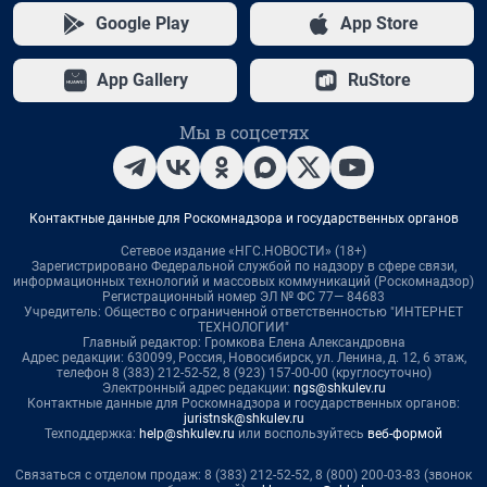
Google Play
App Store
App Gallery
RuStore
Мы в соцсетях
Контактные данные для Роскомнадзора и государственных органов
Сетевое издание «НГС.НОВОСТИ» (18+)
Зарегистрировано Федеральной службой по надзору в сфере связи,
информационных технологий и массовых коммуникаций (Роскомнадзор)
Регистрационный номер ЭЛ № ФС 77— 84683
Учредитель: Общество с ограниченной ответственностью "ИНТЕРНЕТ
ТЕХНОЛОГИИ"
Главный редактор: Громкова Елена Александровна
Адрес редакции: 630099, Россия, Новосибирск, ул. Ленина, д. 12, 6 этаж,
телефон 8 (383) 212-52-52, 8 (923) 157-00-00 (круглосуточно)
Электронный адрес редакции:
ngs@shkulev.ru
Контактные данные для Роскомнадзора и государственных органов:
juristnsk@shkulev.ru
Техподдержка:
help@shkulev.ru
или воспользуйтесь
веб-формой
Связаться с отделом продаж: 8 (383) 212-52-52, 8 (800) 200-03-83 (звонок