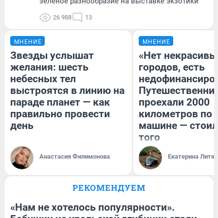
зелёное разнообразие на выставке экзотики
26 988
13
МНЕНИЕ
МНЕНИЕ
Звезды услышат
«Нет некрасивы
желания: шесть
городов, есть
небесных тел
недофинансиро
выстроятся в линию на
Путешественни
параде планет — как
проехали 2000
правильно провести
километров по 
день
машине — стоил
того
Анастасия Филимонова
Екатерина Литк
РЕКОМЕНДУЕМ
«Нам не хотелось популярности».