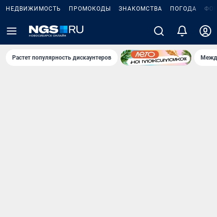
НЕДВИЖИМОСТЬ
ПРОМОКОДЫ
ЗНАКОМСТВА
ПОГОДА
ФО
Растет популярность дискаунтеров
Межд