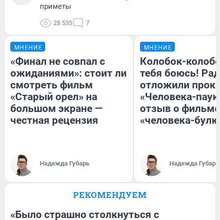
приметы
28 535
7
МНЕНИЕ
МНЕНИЕ
«Финал не совпал с
Колобок-колобо
ожиданиями»: стоит ли
тебя боюсь! Рад
смотреть фильм
отложили прок
«Старый орел» на
«Человека-паук
большом экране —
отзыв о фильме
честная рецензия
«человека-булк
Надежда Губарь
Надежда Губарь
РЕКОМЕНДУЕМ
«Было страшно столкнуться с