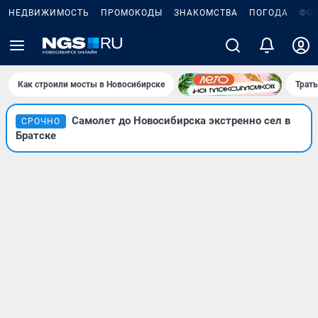
НЕДВИЖИМОСТЬ
ПРОМОКОДЫ
ЗНАКОМСТВА
ПОГОДА
ФО
Как строили мосты в Новосибирске
Траты
Самолет до Новосибирска экстренно сел в
СРОЧНО
Братске