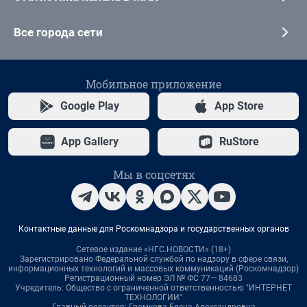
Все города сети
Мобильное приложение
Google Play
App Store
App Gallery
RuStore
Мы в соцсетях
Контактные данные для Роскомнадзора и государственных органов
Сетевое издание «НГС.НОВОСТИ» (18+)
Зарегистрировано Федеральной службой по надзору в сфере связи,
информационных технологий и массовых коммуникаций (Роскомнадзор)
Регистрационный номер ЭЛ № ФС 77— 84683
Учредитель: Общество с ограниченной ответственностью "ИНТЕРНЕТ
ТЕХНОЛОГИИ"
Главный редактор: Громкова Елена Александровна