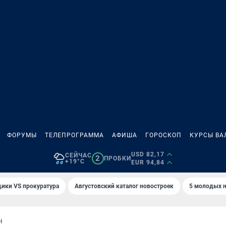
ФОРУМЫ
ТЕЛЕПРОГРАММА
АФИША
ГОРОСКОП
КУРСЫ ВА
USD 82,17
СЕЙЧАС
2
ПРОБКИ
+19°C
EUR 94,84
ики VS прокуратура
Августовский каталог новостроек
5 молодых н
Н