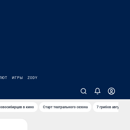
ЛЮТ
ИГРЫ
ZODY
овосибирцев в кино
Старт театрального сезона
7 грибов августа