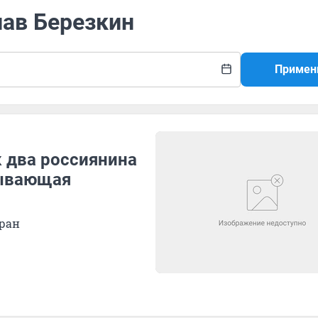
лав Березкин
Примен
к два россиянина
тывающая
тран