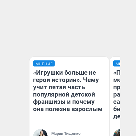
МНЕНИЕ
МНЕНИЕ
«Игрушки больше не
«Покуп
герои истории». Чему
мешке»
учит пятая часть
предпр
популярной детской
рассказ
франшизы и почему
самом 
она полезна взрослым
бизнес
дешевы
На
Мария Тищенко