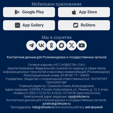
Мобильное приложение
Google Play
App Store
App Gallery
RuStore
Мы в соцсетях
Контактные данные для Роскомнадзора и государственных органов
Сетевое издание «НГС.НОВОСТИ» (18+)
Зарегистрировано Федеральной службой по надзору в сфере связи,
информационных технологий и массовых коммуникаций (Роскомнадзор)
Регистрационный номер ЭЛ № ФС 77— 84683
Учредитель: Общество с ограниченной ответственностью "ИНТЕРНЕТ
ТЕХНОЛОГИИ"
Главный редактор: Громкова Елена Александровна
Адрес редакции: 630099, Россия, Новосибирск, ул. Ленина, д. 12, 6 этаж,
телефон 8 (383) 212-52-52, 8 (923) 157-00-00 (круглосуточно)
Электронный адрес редакции:
ngs@shkulev.ru
Контактные данные для Роскомнадзора и государственных органов:
juristnsk@shkulev.ru
Техподдержка:
help@shkulev.ru
или воспользуйтесь
веб-формой