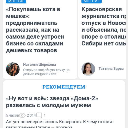
МНЕНИЕ
МНЕНИЕ
«Покупаешь кота в
Красноярская
мешке»:
журналистка пр
предприниматель
отпуск в Новос
рассказала, как на
и объяснила, по
самом деле устроен
споре о столице
бизнес со складами
Сибири нет смы
дешевых товаров
Наталья Шорохова
Татьяна Зарва
Открыла кофейную точку на
деньги соцразвития
РЕКОМЕНДУЕМ
«Ну вот и всё»: звезда «Дома-2»
развелась с молодым мужем
5 часов
2 014
1
Август перевернет жизнь Козерогов. К чему готовит
ретроградный Сатурн — прогноз