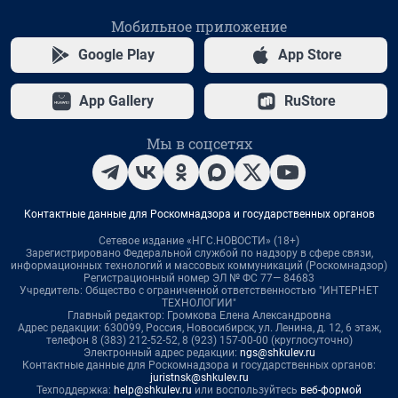
Мобильное приложение
Google Play
App Store
App Gallery
RuStore
Мы в соцсетях
Контактные данные для Роскомнадзора и государственных органов
Сетевое издание «НГС.НОВОСТИ» (18+)
Зарегистрировано Федеральной службой по надзору в сфере связи,
информационных технологий и массовых коммуникаций (Роскомнадзор)
Регистрационный номер ЭЛ № ФС 77— 84683
Учредитель: Общество с ограниченной ответственностью "ИНТЕРНЕТ
ТЕХНОЛОГИИ"
Главный редактор: Громкова Елена Александровна
Адрес редакции: 630099, Россия, Новосибирск, ул. Ленина, д. 12, 6 этаж,
телефон 8 (383) 212-52-52, 8 (923) 157-00-00 (круглосуточно)
Электронный адрес редакции:
ngs@shkulev.ru
Контактные данные для Роскомнадзора и государственных органов:
juristnsk@shkulev.ru
Техподдержка:
help@shkulev.ru
или воспользуйтесь
веб-формой