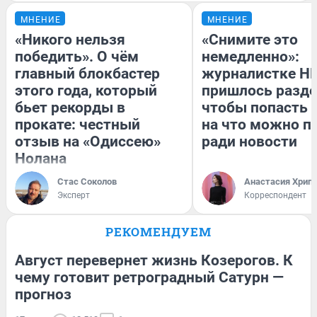
МНЕНИЕ
МНЕНИЕ
«Никого нельзя
«Снимите это
победить». О чём
немедленно»:
главный блокбастер
журналистке Н
этого года, который
пришлось разде
бьет рекорды в
чтобы попасть в
прокате: честный
на что можно п
отзыв на «Одиссею»
ради новости
Нолана
Стас Соколов
Анастасия Хрип
Эксперт
Корреспондент
РЕКОМЕНДУЕМ
Август перевернет жизнь Козерогов. К
чему готовит ретроградный Сатурн —
прогноз