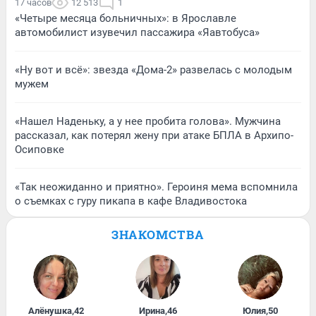
17 часов
12 513
1
«Четыре месяца больничных»: в Ярославле
автомобилист изувечил пассажира «Яавтобуса»
«Ну вот и всё»: звезда «Дома-2» развелась с молодым
мужем
«Нашел Наденьку, а у нее пробита голова». Мужчина
рассказал, как потерял жену при атаке БПЛА в Архипо-
Осиповке
«Так неожиданно и приятно». Героиня мема вспомнила
о съемках с гуру пикапа в кафе Владивостока
ЗНАКОМСТВА
Алёнушка
,
42
Ирина
,
46
Юлия
,
50