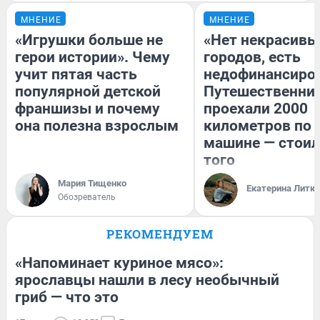
МНЕНИЕ
МНЕНИЕ
«Игрушки больше не
«Нет некрасивы
герои истории». Чему
городов, есть
учит пятая часть
недофинансиро
популярной детской
Путешественни
франшизы и почему
проехали 2000
она полезна взрослым
километров по 
машине — стоил
того
Мария Тищенко
Екатерина Литк
Обозреватель
РЕКОМЕНДУЕМ
«Напоминает куриное мясо»:
ярославцы нашли в лесу необычный
гриб — что это