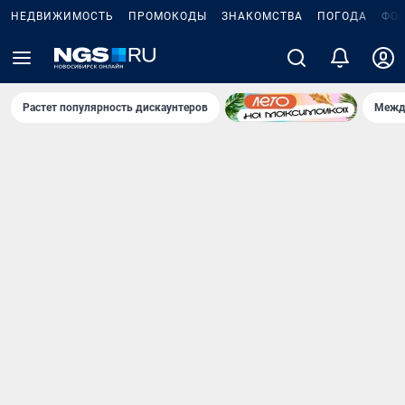
НЕДВИЖИМОСТЬ
ПРОМОКОДЫ
ЗНАКОМСТВА
ПОГОДА
ФО
Растет популярность дискаунтеров
Межд