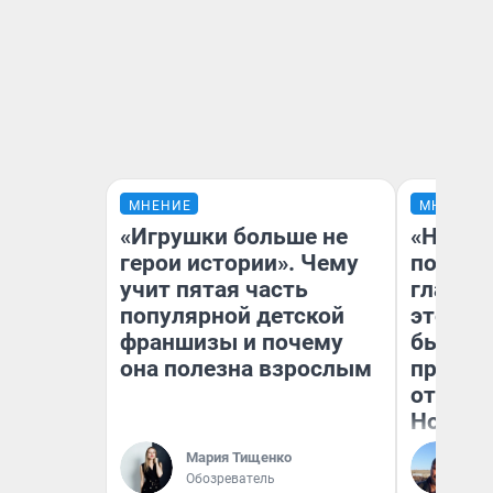
МНЕНИЕ
МНЕНИЕ
«Игрушки больше не
«Никог
герои истории». Чему
победи
учит пятая часть
главны
популярной детской
этого г
франшизы и почему
бьет р
она полезна взрослым
прокат
отзыв 
Нолана
Мария Тищенко
Ст
Обозреватель
Эк