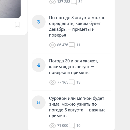
137 283
34
По погоде 3 августа можно
3
определить, каким будет
декабрь, — приметы и
поверья
86 476
11
Погода 30 июля укажет,
4
каким ждать август —
поверья и приметы
77 165
13
Суровой или мягкой будет
5
зима, можно узнать по
погоде 5 августа — важные
приметы
71 000
10