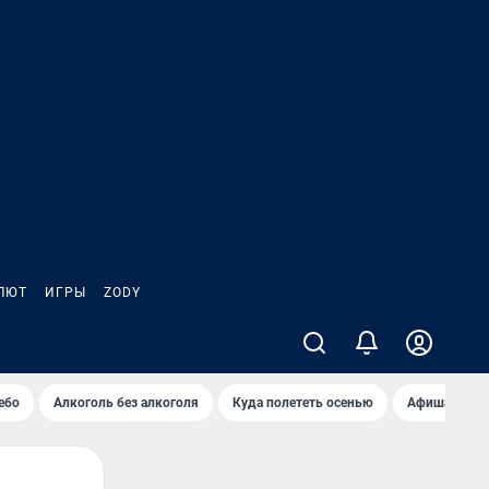
ЛЮТ
ИГРЫ
ZODY
ебо
Алкоголь без алкоголя
Куда полететь осенью
Афиша на ав