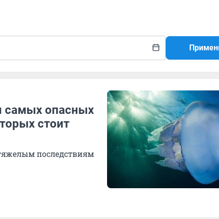
Примен
ал самых опасных
оторых стоит
 тяжелым последствиям