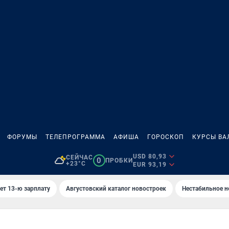
ФОРУМЫ
ТЕЛЕПРОГРАММА
АФИША
ГОРОСКОП
КУРСЫ ВА
USD 80,93
СЕЙЧАС
0
ПРОБКИ
+23°C
EUR 93,19
ет 13-ю зарплату
Августовский каталог новостроек
Нестабильное н