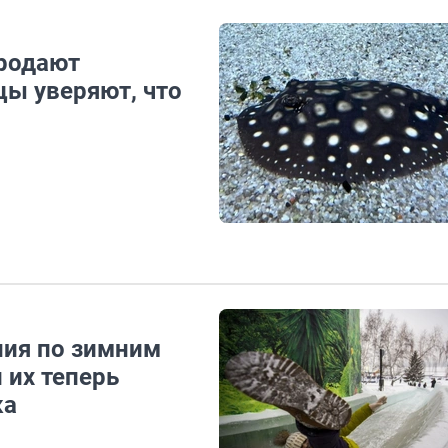
продают
цы уверяют, что
ния по зимним
 их теперь
ка