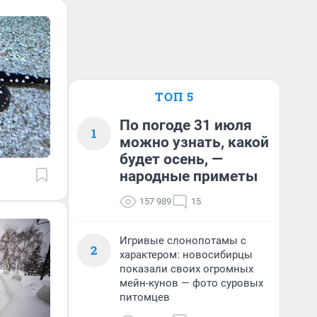
ТОП 5
По погоде 31 июля
1
можно узнать, какой
будет осень, —
народные приметы
157 989
15
Игривые слонопотамы с
2
характером: новосибирцы
показали своих огромных
мейн-кунов — фото суровых
питомцев