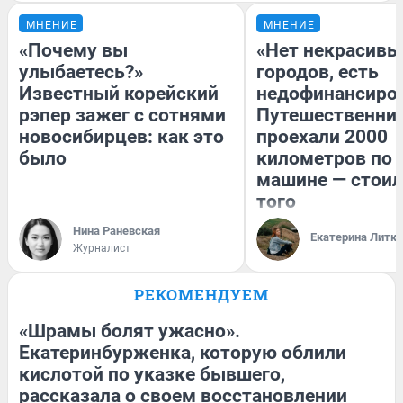
МНЕНИЕ
МНЕНИЕ
«Почему вы
«Нет некрасивы
улыбаетесь?»
городов, есть
Известный корейский
недофинансиро
рэпер зажег с сотнями
Путешественни
новосибирцев: как это
проехали 2000
было
километров по 
машине — стоил
того
Нина Раневская
Екатерина Литк
Журналист
РЕКОМЕНДУЕМ
«Шрамы болят ужасно».
Екатеринбурженка, которую облили
кислотой по указке бывшего,
рассказала о своем восстановлении