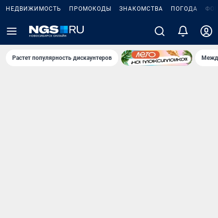
НЕДВИЖИМОСТЬ
ПРОМОКОДЫ
ЗНАКОМСТВА
ПОГОДА
ФО
Растет популярность дискаунтеров
Межд