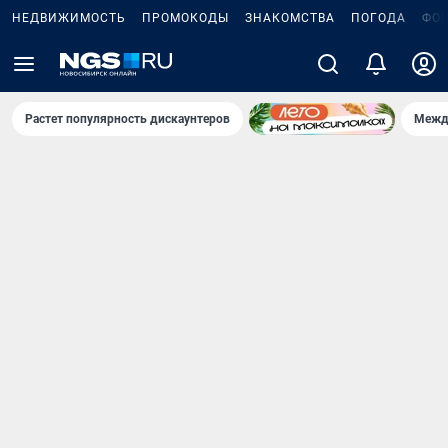
НЕДВИЖИМОСТЬ
ПРОМОКОДЫ
ЗНАКОМСТВА
ПОГОДА
ФО
Растет популярность дискаунтеров
Межд