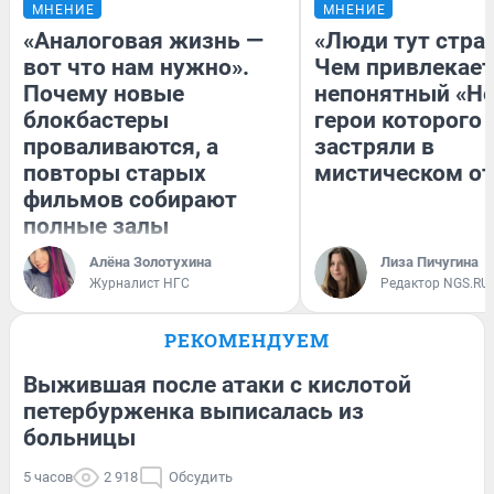
МНЕНИЕ
МНЕНИЕ
«Аналоговая жизнь —
«Люди тут стра
вот что нам нужно».
Чем привлекает
Почему новые
непонятный «Не
блокбастеры
герои которого
проваливаются, а
застряли в
повторы старых
мистическом от
фильмов собирают
полные залы
Алёна Золотухина
Лиза Пичугина
Журналист НГС
Редактор NGS.RU
РЕКОМЕНДУЕМ
Выжившая после атаки с кислотой
петербурженка выписалась из
больницы
5 часов
2 918
Обсудить