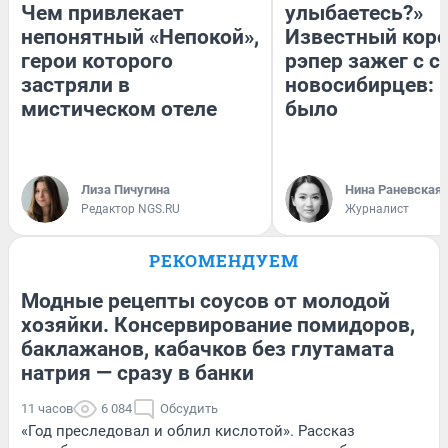
Чем привлекает
улыбаетесь?»
непонятный «Непокой»,
Известный кор
герои которого
рэпер зажег с 
застряли в
новосибирцев: к
мистическом отеле
было
Лиза Пичугина
Нина Раневская
Редактор NGS.RU
Журналист
РЕКОМЕНДУЕМ
Модные рецепты соусов от молодой
хозяйки. Консервирование помидоров,
баклажанов, кабачков без глутамата
натрия — сразу в банки
11 часов
6 084
Обсудить
«Год преследовал и облил кислотой». Рассказ