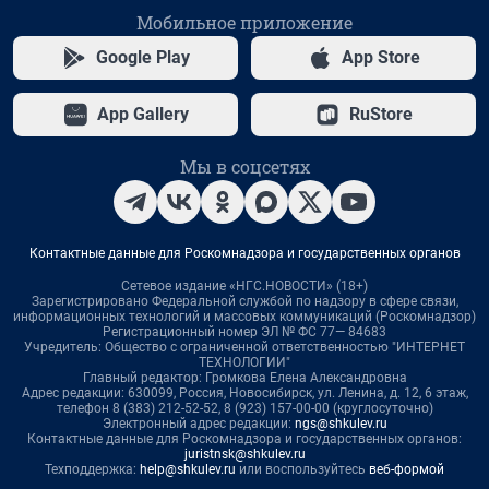
Мобильное приложение
Google Play
App Store
App Gallery
RuStore
Мы в соцсетях
Контактные данные для Роскомнадзора и государственных органов
Сетевое издание «НГС.НОВОСТИ» (18+)
Зарегистрировано Федеральной службой по надзору в сфере связи,
информационных технологий и массовых коммуникаций (Роскомнадзор)
Регистрационный номер ЭЛ № ФС 77— 84683
Учредитель: Общество с ограниченной ответственностью "ИНТЕРНЕТ
ТЕХНОЛОГИИ"
Главный редактор: Громкова Елена Александровна
Адрес редакции: 630099, Россия, Новосибирск, ул. Ленина, д. 12, 6 этаж,
телефон 8 (383) 212-52-52, 8 (923) 157-00-00 (круглосуточно)
Электронный адрес редакции:
ngs@shkulev.ru
Контактные данные для Роскомнадзора и государственных органов:
juristnsk@shkulev.ru
Техподдержка:
help@shkulev.ru
или воспользуйтесь
веб-формой