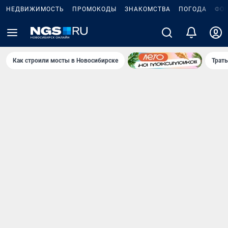
НЕДВИЖИМОСТЬ
ПРОМОКОДЫ
ЗНАКОМСТВА
ПОГОДА
ФО
Как строили мосты в Новосибирске
Траты