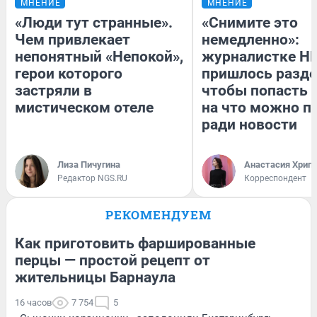
МНЕНИЕ
МНЕНИЕ
«Люди тут странные».
«Снимите это
Чем привлекает
немедленно»:
непонятный «Непокой»,
журналистке Н
герои которого
пришлось разде
застряли в
чтобы попасть в
мистическом отеле
на что можно п
ради новости
Лиза Пичугина
Анастасия Хрип
Редактор NGS.RU
Корреспондент
РЕКОМЕНДУЕМ
Как приготовить фаршированные
перцы — простой рецепт от
жительницы Барнаула
16 часов
7 754
5