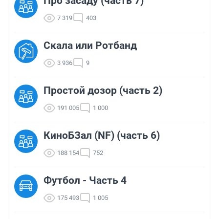
Про засаду (часть 7)
7 319
403
Скала или Ротбанд
3 936
9
Простой дозор (часть 2)
191 005
1 000
КиноБЗал (NF) (часть 6)
188 154
752
Футбол - Часть 4
175 493
1 005