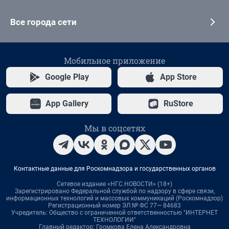
Все города сети
Мобильное приложение
Google Play
App Store
App Gallery
RuStore
Мы в соцсетях
Контактные данные для Роскомнадзора и государственных органов
Сетевое издание «НГС.НОВОСТИ» (18+)
Зарегистрировано Федеральной службой по надзору в сфере связи,
информационных технологий и массовых коммуникаций (Роскомнадзор)
Регистрационный номер ЭЛ № ФС 77— 84683
Учредитель: Общество с ограниченной ответственностью "ИНТЕРНЕТ
ТЕХНОЛОГИИ"
Главный редактор: Громкова Елена Александровна