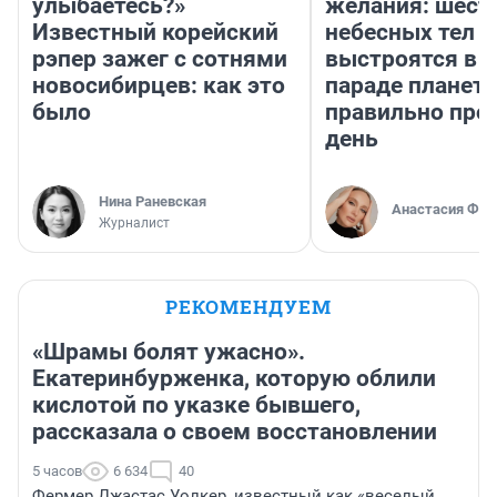
улыбаетесь?»
желания: шест
Известный корейский
небесных тел
рэпер зажег с сотнями
выстроятся в 
новосибирцев: как это
параде планет 
было
правильно про
день
Нина Раневская
Анастасия Фил
Журналист
РЕКОМЕНДУЕМ
«Шрамы болят ужасно».
Екатеринбурженка, которую облили
кислотой по указке бывшего,
рассказала о своем восстановлении
5 часов
6 634
40
Фермер Джастас Уолкер, известный как «веселый