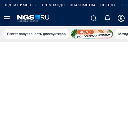
НЕДВИЖИМОСТЬ
ПРОМОКОДЫ
ЗНАКОМСТВА
ПОГОДА
ФО
Растет популярность дискаунтеров
Межд