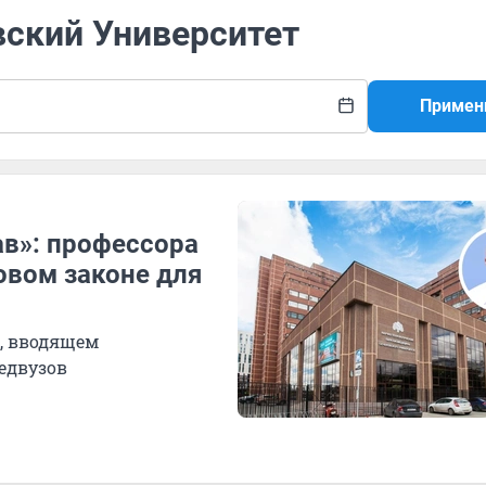
вский Университет
Примен
ав»: профессора
овом законе для
, вводящем
едвузов