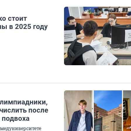
ко стоит
ны в 2025 году
олимпиадники,
числить после
т подвоха
 медуниверситете