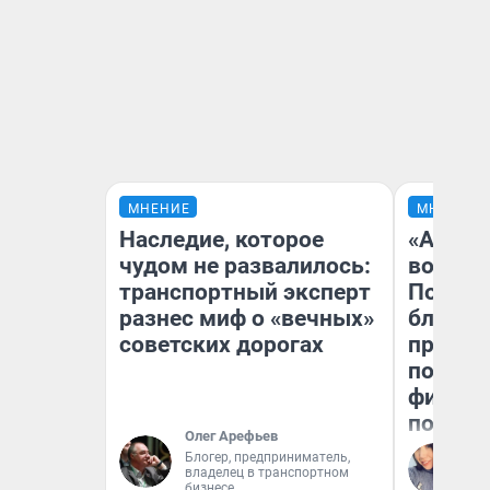
МНЕНИЕ
МНЕНИЕ
Наследие, которое
«Анало
чудом не развалилось:
вот чт
транспортный эксперт
Почему
разнес миф о «вечных»
блокба
советских дорогах
провал
повтор
фильмо
полные
Олег Арефьев
Блогер, предприниматель,
Ал
владелец в транспортном
Жу
бизнесе