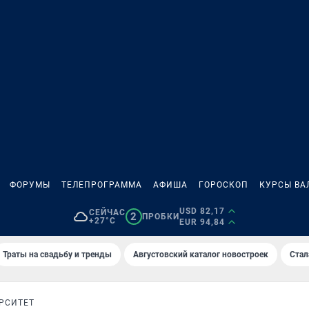
ФОРУМЫ
ТЕЛЕПРОГРАММА
АФИША
ГОРОСКОП
КУРСЫ ВА
USD 82,17
СЕЙЧАС
2
ПРОБКИ
+27°C
EUR 94,84
Траты на свадьбу и тренды
Августовский каталог новостроек
Стал
РСИТЕТ