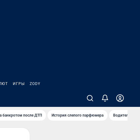
ЛЮТ
ИГРЫ
ZODY
а банкротом после ДТП
История слепого парфюмера
Водители пер