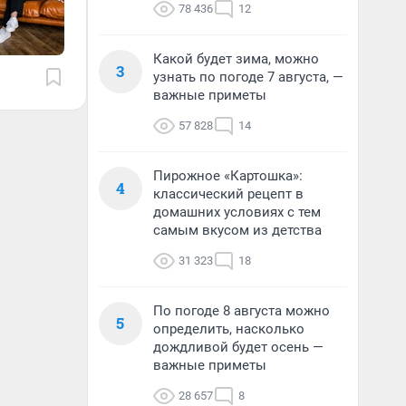
78 436
12
Какой будет зима, можно
3
узнать по погоде 7 августа, —
важные приметы
57 828
14
Пирожное «Картошка»:
4
классический рецепт в
домашних условиях с тем
самым вкусом из детства
31 323
18
По погоде 8 августа можно
5
определить, насколько
дождливой будет осень —
важные приметы
28 657
8