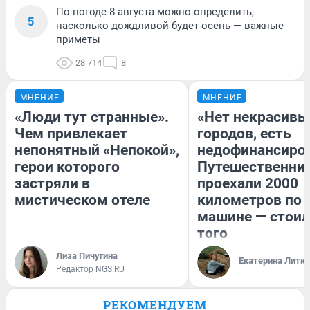
По погоде 8 августа можно определить,
5
насколько дождливой будет осень — важные
приметы
28 714
8
МНЕНИЕ
МНЕНИЕ
«Люди тут странные».
«Нет некрасивы
Чем привлекает
городов, есть
непонятный «Непокой»,
недофинансиро
герои которого
Путешественни
застряли в
проехали 2000
мистическом отеле
километров по 
машине — стоил
того
Лиза Пичугина
Екатерина Литк
Редактор NGS.RU
РЕКОМЕНДУЕМ