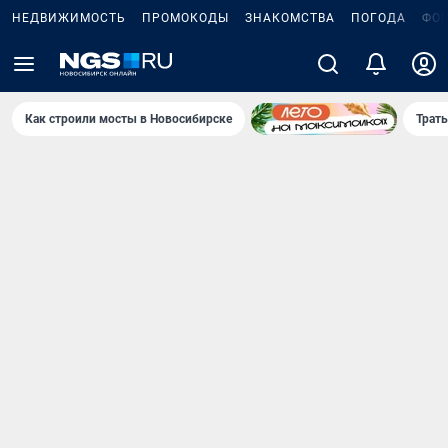
НЕДВИЖИМОСТЬ
ПРОМОКОДЫ
ЗНАКОМСТВА
ПОГОДА
ФО
Как строили мосты в Новосибирске
Траты