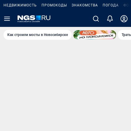
НЕДВИЖИМОСТЬ
ПРОМОКОДЫ
ЗНАКОМСТВА
ПОГОДА
ФО
Как строили мосты в Новосибирске
Траты