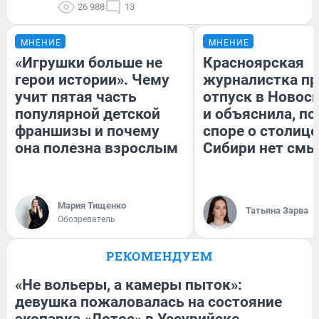
26 988
13
МНЕНИЕ
МНЕНИЕ
«Игрушки больше не
Красноярская
герои истории». Чему
журналистка пр
учит пятая часть
отпуск в Новос
популярной детской
и объяснила, по
франшизы и почему
споре о столице
она полезна взрослым
Сибири нет смы
Мария Тищенко
Татьяна Зарва
Обозреватель
РЕКОМЕНДУЕМ
«Не вольеры, а камеры пыток»:
девушка пожаловалась на состояние
экопарка «Лотос» в Уссурийске