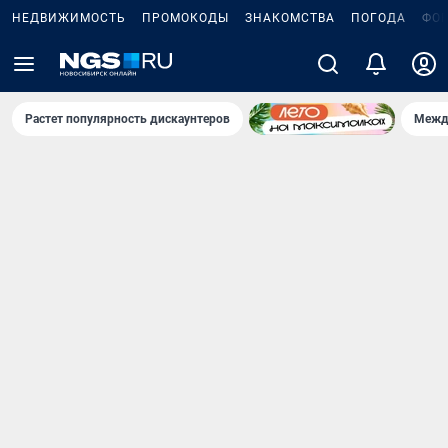
НЕДВИЖИМОСТЬ
ПРОМОКОДЫ
ЗНАКОМСТВА
ПОГОДА
ФО
Растет популярность дискаунтеров
Межд