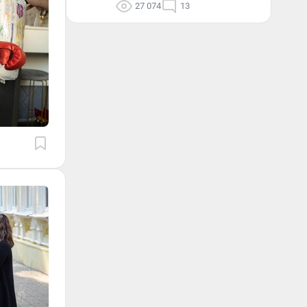
27 074
13