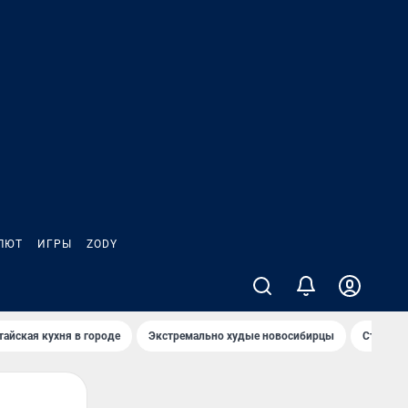
ЛЮТ
ИГРЫ
ZODY
тайская кухня в городе
Экстремально худые новосибирцы
Старт те