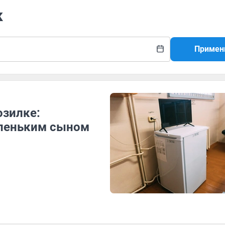
к
Примен
озилке:
аленьким сыном