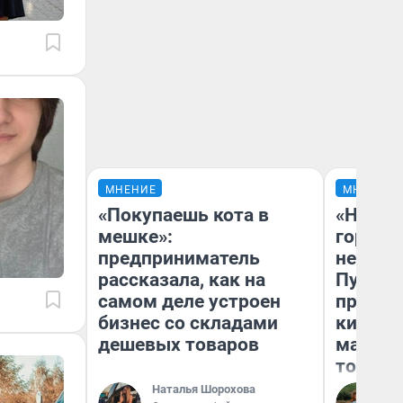
МНЕНИЕ
МНЕНИЕ
«Покупаешь кота в
«Нет н
мешке»:
городов
предприниматель
недофи
рассказала, как на
Путеше
самом деле устроен
проеха
бизнес со складами
киломе
дешевых товаров
машине
того
Наталья Шорохова
Ек