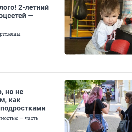
слого! 2-летний
оцсетей —
ортсмены
, но не
м, как
 подростками
шностью — часть