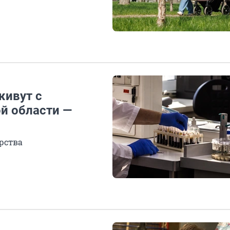
живут с
й области —
рства