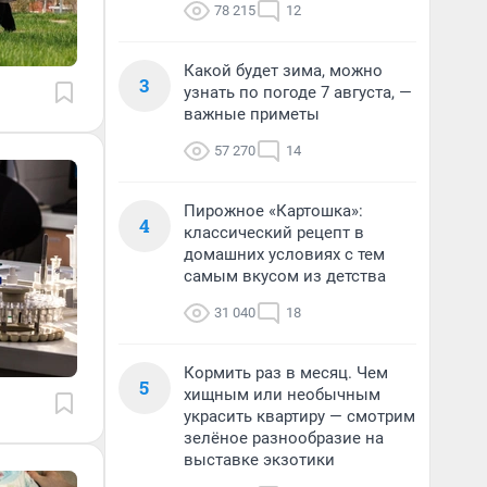
78 215
12
Какой будет зима, можно
3
узнать по погоде 7 августа, —
важные приметы
57 270
14
Пирожное «Картошка»:
4
классический рецепт в
домашних условиях с тем
самым вкусом из детства
31 040
18
Кормить раз в месяц. Чем
5
хищным или необычным
украсить квартиру — смотрим
зелёное разнообразие на
выставке экзотики