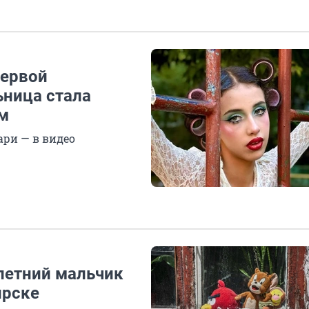
первой
ьница стала
м
ари — в видео
летний мальчик
ирске