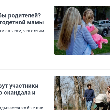
бы родителей?
огодетной мамы
м опытом, что с этим
вут участники
о скандала и
ладывается их быт вне