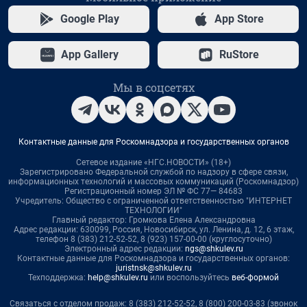
Google Play
App Store
App Gallery
RuStore
Мы в соцсетях
Контактные данные для Роскомнадзора и государственных органов
Сетевое издание «НГС.НОВОСТИ» (18+)
Зарегистрировано Федеральной службой по надзору в сфере связи,
информационных технологий и массовых коммуникаций (Роскомнадзор)
Регистрационный номер ЭЛ № ФС 77— 84683
Учредитель: Общество с ограниченной ответственностью "ИНТЕРНЕТ
ТЕХНОЛОГИИ"
Главный редактор: Громкова Елена Александровна
Адрес редакции: 630099, Россия, Новосибирск, ул. Ленина, д. 12, 6 этаж,
телефон 8 (383) 212-52-52, 8 (923) 157-00-00 (круглосуточно)
Электронный адрес редакции:
ngs@shkulev.ru
Контактные данные для Роскомнадзора и государственных органов:
juristnsk@shkulev.ru
Техподдержка:
help@shkulev.ru
или воспользуйтесь
веб-формой
Связаться с отделом продаж: 8 (383) 212-52-52, 8 (800) 200-03-83 (звонок