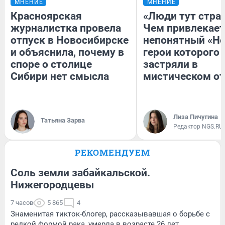
МНЕНИЕ
МНЕНИЕ
Красноярская
«Люди тут стра
журналистка провела
Чем привлекает
отпуск в Новосибирске
непонятный «Не
и объяснила, почему в
герои которого
споре о столице
застряли в
Сибири нет смысла
мистическом от
Лиза Пичугина
Татьяна Зарва
Редактор NGS.RU
РЕКОМЕНДУЕМ
Соль земли забайкальской.
Нижегородцевы
7 часов
5 865
4
Знаменитая тикток-блогер, рассказывавшая о борьбе с
редкой формой рака, умерла в возрасте 26 лет