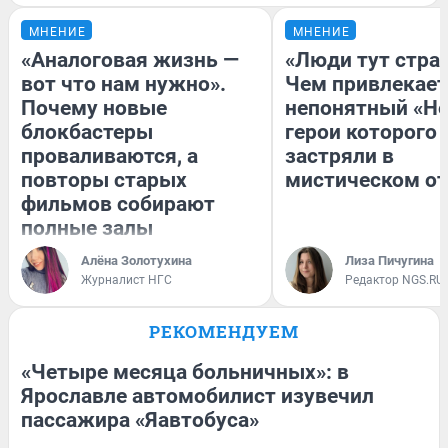
МНЕНИЕ
МНЕНИЕ
«Аналоговая жизнь —
«Люди тут стра
вот что нам нужно».
Чем привлекает
Почему новые
непонятный «Не
блокбастеры
герои которого
проваливаются, а
застряли в
повторы старых
мистическом от
фильмов собирают
полные залы
Алёна Золотухина
Лиза Пичугина
Журналист НГС
Редактор NGS.RU
РЕКОМЕНДУЕМ
«Четыре месяца больничных»: в
Ярославле автомобилист изувечил
пассажира «Яавтобуса»