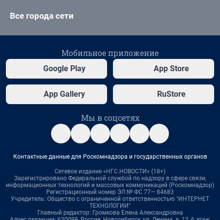
Все города сети
Мобильное приложение
Google Play
App Store
App Gallery
RuStore
Мы в соцсетях
Контактные данные для Роскомнадзора и государственных органов
Сетевое издание «НГС.НОВОСТИ» (18+)
Зарегистрировано Федеральной службой по надзору в сфере связи,
информационных технологий и массовых коммуникаций (Роскомнадзор)
Регистрационный номер ЭЛ № ФС 77— 84683
Учредитель: Общество с ограниченной ответственностью "ИНТЕРНЕТ
ТЕХНОЛОГИИ"
Главный редактор: Громкова Елена Александровна
Адрес редакции: 630099, Россия, Новосибирск, ул. Ленина, д. 12, 6 этаж,