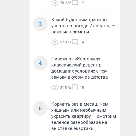
78 235
12
Какой будет зима, можно
3
узнать по погоде 7 августа, —
важные приметы
57 371
14
Пирожное «Картошка»:
4
классический рецепт в
домашних условиях с тем
самым вкусом из детства
31 072
18
Кормить раз в месяц. Чем
5
хищным или необычным
украсить квартиру — смотрим
зелёное разнообразие на
выставке экзотики