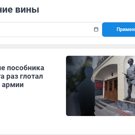
ние вины
Примен
ие пособника
а раз глотал
т армии