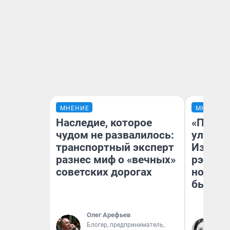
МНЕНИЕ
МНЕНИЕ
Наследие, которое
«Почем
чудом не развалилось:
улыбае
транспортный эксперт
Извест
разнес миф о «вечных»
рэпер 
советских дорогах
новоси
было
Олег Арефьев
Блогер, предприниматель,
Ни