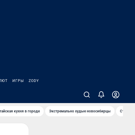
ЛЮТ
ИГРЫ
ZODY
тайская кухня в городе
Экстремально худые новосибирцы
Старт те