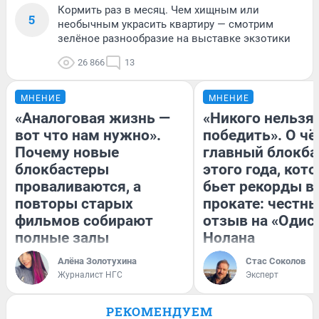
Кормить раз в месяц. Чем хищным или
5
необычным украсить квартиру — смотрим
зелёное разнообразие на выставке экзотики
26 866
13
МНЕНИЕ
МНЕНИЕ
«Аналоговая жизнь —
«Никого нельзя
вот что нам нужно».
победить». О ч
Почему новые
главный блокба
блокбастеры
этого года, кот
проваливаются, а
бьет рекорды в
повторы старых
прокате: честн
фильмов собирают
отзыв на «Одис
полные залы
Нолана
Алёна Золотухина
Стас Соколов
Журналист НГС
Эксперт
РЕКОМЕНДУЕМ