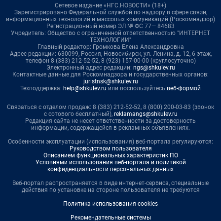
Сетевое издание «НГС.НОВОСТИ» (18+)
Зарегистрировано Федеральной службой по надзору в сфере связи,
информационных технологий и массовых коммуникаций (Роскомнадзор)
Регистрационный номер ЭЛ № ФС 77— 84683
Учредитель: Общество с ограниченной ответственностью "ИНТЕРНЕТ
ТЕХНОЛОГИИ"
Главный редактор: Громкова Елена Александровна
Адрес редакции: 630099, Россия, Новосибирск, ул. Ленина, д. 12, 6 этаж,
телефон 8 (383) 212-52-52, 8 (923) 157-00-00 (круглосуточно)
Электронный адрес редакции:
ngs@shkulev.ru
Контактные данные для Роскомнадзора и государственных органов:
juristnsk@shkulev.ru
Техподдержка:
help@shkulev.ru
или воспользуйтесь
веб-формой
Связаться с отделом продаж: 8 (383) 212-52-52, 8 (800) 200-03-83 (звонок
с сотового бесплатный),
reklamangs@shkulev.ru
Редакция сайта не несет ответственности за достоверность
информации, содержащейся в рекламных объявлениях.
Особенности эксплуатации (использования) веб-портала регулируются:
Руководством пользователя
Описанием функциональных характеристик ПО
Условиями использования веб-портала и политикой
конфиденциальности персональных данных
Веб-портал распространяется в виде интернет-сервиса, специальные
действия по установке на стороне пользователя не требуются
Политика использования cookies
Рекомендательные системы