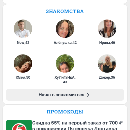
ЗНАКОМСТВА
New
,
42
Алёнушка
,
42
Ирина
,
46
Юлия
,
50
ХуЛиГаНкА
,
Докер
,
36
43
Начать знакомиться
ПРОМОКОДЫ
Скидка 55% на первый заказ от 700 ₽
в приложении Пятёрочка Доставка