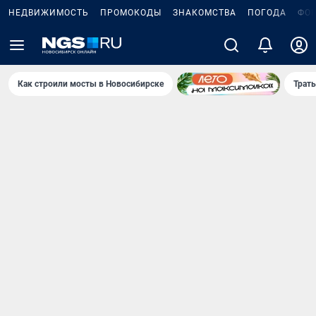
НЕДВИЖИМОСТЬ
ПРОМОКОДЫ
ЗНАКОМСТВА
ПОГОДА
ФО
Как строили мосты в Новосибирске
Траты