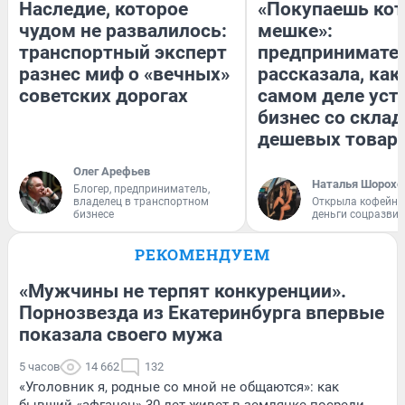
Наследие, которое
«Покупаешь кот
чудом не развалилось:
мешке»:
транспортный эксперт
предпринимате
разнес миф о «вечных»
рассказала, как
советских дорогах
самом деле уст
бизнес со скла
дешевых товар
Олег Арефьев
Наталья Шорохо
Блогер, предприниматель,
владелец в транспортном
Открыла кофейну
бизнесе
деньги соцразви
РЕКОМЕНДУЕМ
«Мужчины не терпят конкуренции».
Порнозвезда из Екатеринбурга впервые
показала своего мужа
5 часов
14 662
132
«Уголовник я, родные со мной не общаются»: как