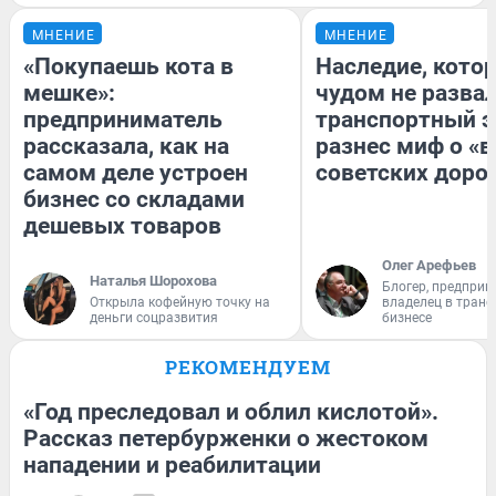
МНЕНИЕ
МНЕНИЕ
«Покупаешь кота в
Наследие, кото
мешке»:
чудом не разва
предприниматель
транспортный э
рассказала, как на
разнес миф о «
самом деле устроен
советских доро
бизнес со складами
дешевых товаров
Олег Арефьев
Наталья Шорохова
Блогер, предприн
Открыла кофейную точку на
владелец в тран
деньги соцразвития
бизнесе
РЕКОМЕНДУЕМ
«Год преследовал и облил кислотой».
Рассказ петербурженки о жестоком
нападении и реабилитации