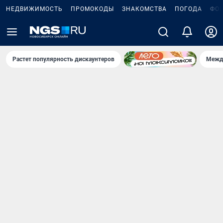
НЕДВИЖИМОСТЬ
ПРОМОКОДЫ
ЗНАКОМСТВА
ПОГОДА
ФО
Растет популярность дискаунтеров
Межд