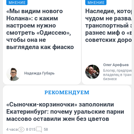
МНЕНИЕ
МНЕНИЕ
«Мы видим нового
Наследие, кото
Нолана»: с каким
чудом не разва
настроем нужно
транспортный э
смотреть «Одиссею»,
разнес миф о «
чтобы она не
советских доро
выглядела как фиаско
Олег Арефьев
Блогер, предприн
Надежда Губарь
владелец в тран
бизнесе
РЕКОМЕНДУЕМ
«Сыночки-корзиночки» заполонили
Екатеринбург: почему уральские парни
массово оставили жен без цветов
4 часа
8 015
58