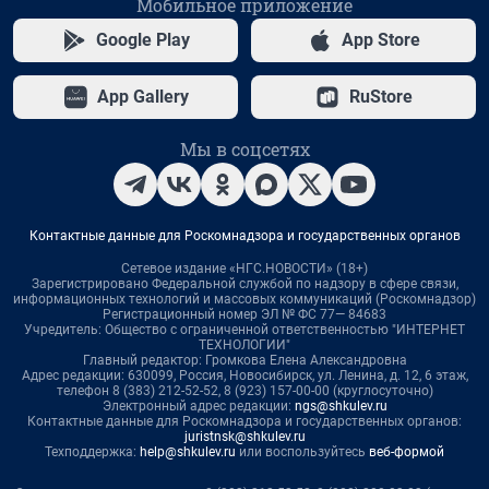
Мобильное приложение
Google Play
App Store
App Gallery
RuStore
Мы в соцсетях
Контактные данные для Роскомнадзора и государственных органов
Сетевое издание «НГС.НОВОСТИ» (18+)
Зарегистрировано Федеральной службой по надзору в сфере связи,
информационных технологий и массовых коммуникаций (Роскомнадзор)
Регистрационный номер ЭЛ № ФС 77— 84683
Учредитель: Общество с ограниченной ответственностью "ИНТЕРНЕТ
ТЕХНОЛОГИИ"
Главный редактор: Громкова Елена Александровна
Адрес редакции: 630099, Россия, Новосибирск, ул. Ленина, д. 12, 6 этаж,
телефон 8 (383) 212-52-52, 8 (923) 157-00-00 (круглосуточно)
Электронный адрес редакции:
ngs@shkulev.ru
Контактные данные для Роскомнадзора и государственных органов:
juristnsk@shkulev.ru
Техподдержка:
help@shkulev.ru
или воспользуйтесь
веб-формой