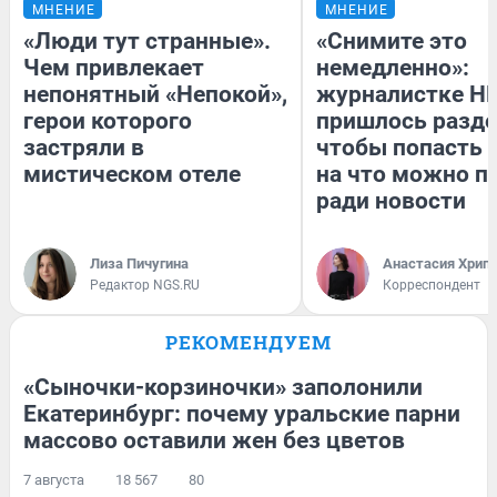
МНЕНИЕ
МНЕНИЕ
«Люди тут странные».
«Снимите это
Чем привлекает
немедленно»:
непонятный «Непокой»,
журналистке Н
герои которого
пришлось разде
застряли в
чтобы попасть в
мистическом отеле
на что можно п
ради новости
Лиза Пичугина
Анастасия Хрип
Редактор NGS.RU
Корреспондент
РЕКОМЕНДУЕМ
«Сыночки-корзиночки» заполонили
Екатеринбург: почему уральские парни
массово оставили жен без цветов
7 августа
18 567
80