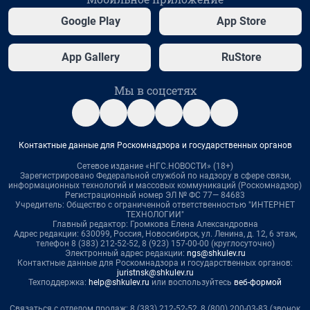
Google Play
App Store
App Gallery
RuStore
Мы в соцсетях
Контактные данные для Роскомнадзора и государственных органов
Сетевое издание «НГС.НОВОСТИ» (18+)
Зарегистрировано Федеральной службой по надзору в сфере связи,
информационных технологий и массовых коммуникаций (Роскомнадзор)
Регистрационный номер ЭЛ № ФС 77— 84683
Учредитель: Общество с ограниченной ответственностью "ИНТЕРНЕТ
ТЕХНОЛОГИИ"
Главный редактор: Громкова Елена Александровна
Адрес редакции: 630099, Россия, Новосибирск, ул. Ленина, д. 12, 6 этаж,
телефон 8 (383) 212-52-52, 8 (923) 157-00-00 (круглосуточно)
Электронный адрес редакции:
ngs@shkulev.ru
Контактные данные для Роскомнадзора и государственных органов:
juristnsk@shkulev.ru
Техподдержка:
help@shkulev.ru
или воспользуйтесь
веб-формой
Связаться с отделом продаж: 8 (383) 212-52-52, 8 (800) 200-03-83 (звонок