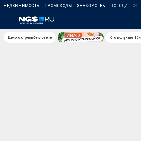
НЕДВИЖИМОСТЬ
ПРОМОКОДЫ
ЗНАКОМСТВА
ПОГОДА
ФО
Дело о стрельбе в отеле
Кто получает 13-