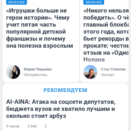
МНЕНИЕ
МНЕНИЕ
«Игрушки больше не
«Никого нельзя
герои истории». Чему
победить». О ч
учит пятая часть
главный блокба
популярной детской
этого года, кот
франшизы и почему
бьет рекорды в
она полезна взрослым
прокате: честн
отзыв на «Одис
Нолана
Мария Тищенко
Стас Соколов
Обозреватель
Эксперт
РЕКОМЕНДУЕМ
AI-AINA: Атака на соцсети депутатов,
бюджета вузов не хватило лучшим и
сколько стоит арбуз
9 часов
3 948
2