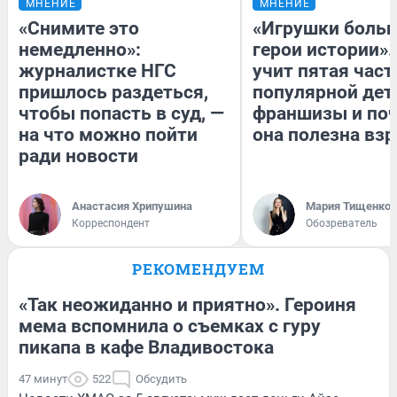
МНЕНИЕ
МНЕНИЕ
«Снимите это
«Игрушки больш
немедленно»:
герои истории».
журналистке НГС
учит пятая част
пришлось раздеться,
популярной дет
чтобы попасть в суд, —
франшизы и по
на что можно пойти
она полезна вз
ради новости
Анастасия Хрипушина
Мария Тищенко
Корреспондент
Обозреватель
РЕКОМЕНДУЕМ
«Так неожиданно и приятно». Героиня
мема вспомнила о съемках с гуру
пикапа в кафе Владивостока
47 минут
522
Обсудить