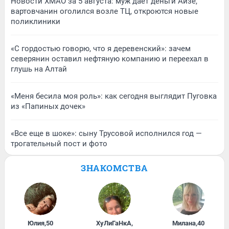
Новости ХМАО за 5 августа: муж дает деньги Айзе,
вартовчанин оголился возле ТЦ, откроются новые
поликлиники
«С гордостью говорю, что я деревенский»: зачем
северянин оставил нефтяную компанию и переехал в
глушь на Алтай
«Меня бесила моя роль»: как сегодня выглядит Пуговка
из «Папиных дочек»
«Все еще в шоке»: сыну Трусовой исполнился год —
трогательный пост и фото
ЗНАКОМСТВА
Юлия
,
50
ХуЛиГаНкА
,
Милана
,
40