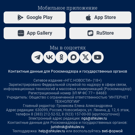
Мобильное приложение
Google Play
App Store
App Gallery
RuStore
Мы в соцсетях
Контактные данные для Роскомнадзора и государственных органов
Сетевое издание «НГС.НОВОСТИ» (18+)
Зарегистрировано Федеральной службой по надзору в сфере связи,
информационных технологий и массовых коммуникаций (Роскомнадзор)
Регистрационный номер ЭЛ № ФС 77— 84683
Учредитель: Общество с ограниченной ответственностью "ИНТЕРНЕТ
ТЕХНОЛОГИИ"
Главный редактор: Громкова Елена Александровна
Адрес редакции: 630099, Россия, Новосибирск, ул. Ленина, д. 12, 6 этаж,
телефон 8 (383) 212-52-52, 8 (923) 157-00-00 (круглосуточно)
Электронный адрес редакции:
ngs@shkulev.ru
Контактные данные для Роскомнадзора и государственных органов:
juristnsk@shkulev.ru
Техподдержка:
help@shkulev.ru
или воспользуйтесь
веб-формой