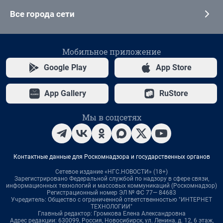
Все города сети
Мобильное приложение
Google Play
App Store
App Gallery
RuStore
Мы в соцсетях
Контактные данные для Роскомнадзора и государственных органов
Сетевое издание «НГС.НОВОСТИ» (18+)
Зарегистрировано Федеральной службой по надзору в сфере связи,
информационных технологий и массовых коммуникаций (Роскомнадзор)
Регистрационный номер ЭЛ № ФС 77— 84683
Учредитель: Общество с ограниченной ответственностью "ИНТЕРНЕТ
ТЕХНОЛОГИИ"
Главный редактор: Громкова Елена Александровна
Адрес редакции: 630099, Россия, Новосибирск, ул. Ленина, д. 12, 6 этаж,