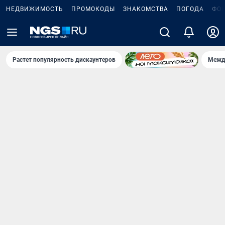
НЕДВИЖИМОСТЬ
ПРОМОКОДЫ
ЗНАКОМСТВА
ПОГОДА
ФО
Растет популярность дискаунтеров
Межд