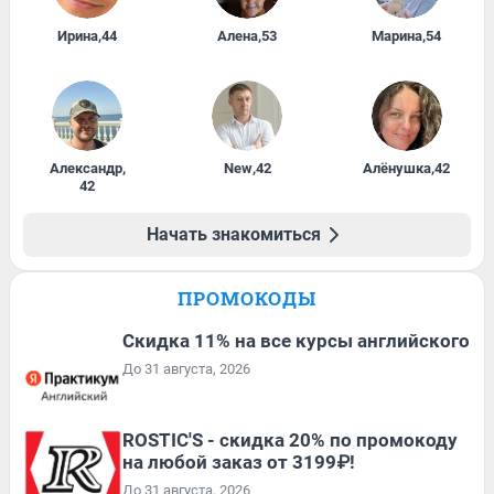
Ирина
,
44
Алена
,
53
Марина
,
54
Александр
,
New
,
42
Алёнушка
,
42
42
Начать знакомиться
ПРОМОКОДЫ
Скидка 11% на все курсы английского
До 31 августа, 2026
ROSTIC'S - скидка 20% по промокоду
на любой заказ от 3199₽!
До 31 августа, 2026