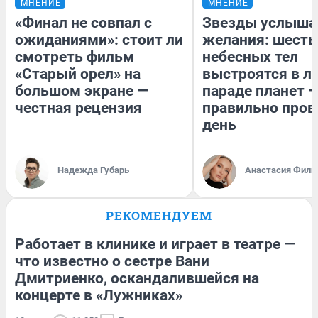
МНЕНИЕ
МНЕНИЕ
«Финал не совпал с
Звезды услыша
ожиданиями»: стоит ли
желания: шесть
смотреть фильм
небесных тел
«Старый орел» на
выстроятся в л
большом экране —
параде планет —
честная рецензия
правильно пров
день
Надежда Губарь
Анастасия Фили
РЕКОМЕНДУЕМ
Работает в клинике и играет в театре —
что известно о сестре Вани
Дмитриенко, оскандалившейся на
концерте в «Лужниках»