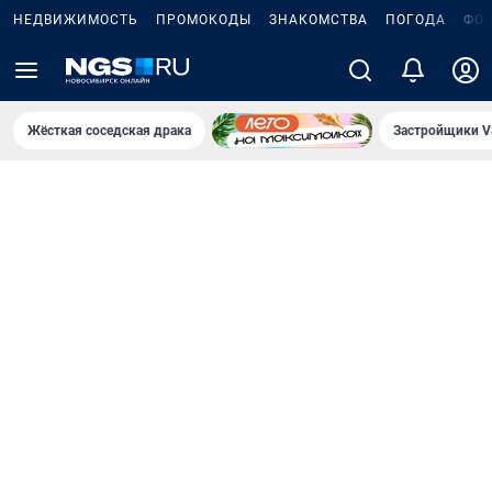
НЕДВИЖИМОСТЬ
ПРОМОКОДЫ
ЗНАКОМСТВА
ПОГОДА
ФО
Жёсткая соседская драка
Застройщики V