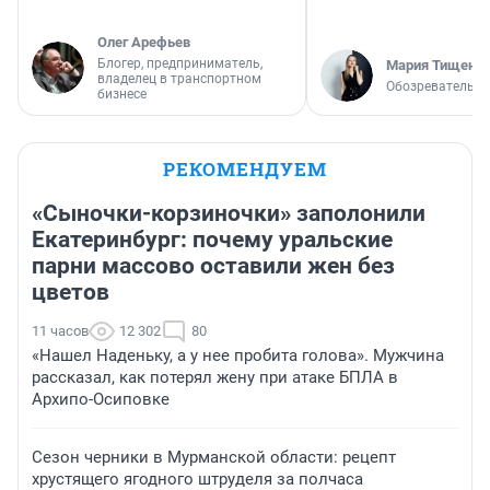
Олег Арефьев
Блогер, предприниматель,
Мария Тищенк
владелец в транспортном
Обозреватель
бизнесе
РЕКОМЕНДУЕМ
«Сыночки-корзиночки» заполонили
Екатеринбург: почему уральские
парни массово оставили жен без
цветов
11 часов
12 302
80
«Нашел Наденьку, а у нее пробита голова». Мужчина
рассказал, как потерял жену при атаке БПЛА в
Архипо-Осиповке
Сезон черники в Мурманской области: рецепт
хрустящего ягодного штруделя за полчаса