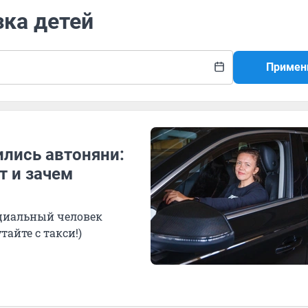
зка детей
Примен
ились автоняни:
т и зачем
ециальный человек
тайте с такси!)