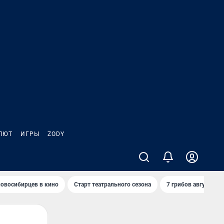
ЛЮТ
ИГРЫ
ZODY
овосибирцев в кино
Старт театрального сезона
7 грибов августа