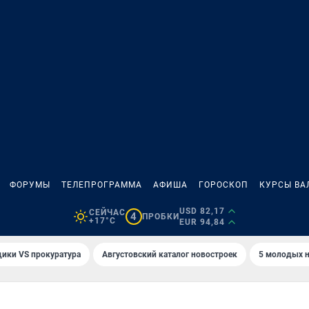
ФОРУМЫ
ТЕЛЕПРОГРАММА
АФИША
ГОРОСКОП
КУРСЫ ВА
USD 82,17
СЕЙЧАС
4
ПРОБКИ
+17°C
EUR 94,84
ики VS прокуратура
Августовский каталог новостроек
5 молодых н