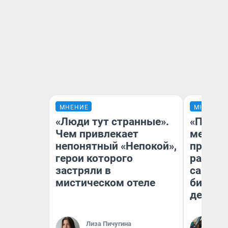
МНЕНИЕ
МНЕНИЕ
«Люди тут странные».
«Покуп
Чем привлекает
мешке»
непонятный «Непокой»,
предпр
герои которого
рассказ
застряли в
самом 
мистическом отеле
бизнес
дешевы
На
Лиза Пичугина