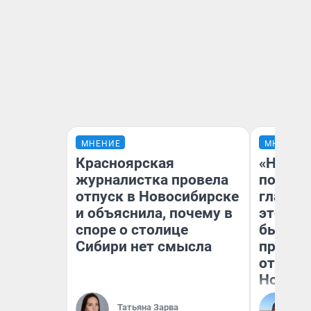
МНЕНИЕ
МНЕНИЕ
Красноярская
«Никог
журналистка провела
победи
отпуск в Новосибирске
главны
и объяснила, почему в
этого г
споре о столице
бьет р
Сибири нет смысла
прокат
отзыв 
Нолана
Ст
Татьяна Зарва