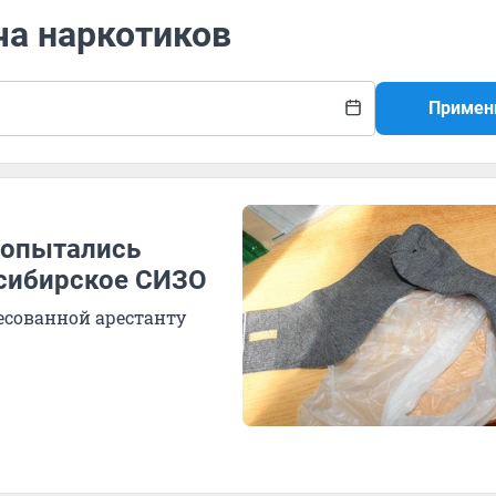
ча наркотиков
Примен
попытались
осибирское СИЗО
есованной арестанту