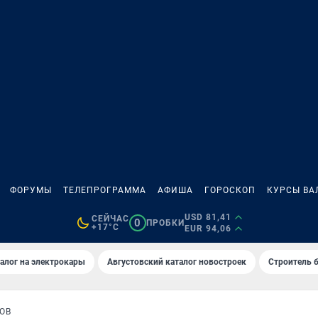
ФОРУМЫ
ТЕЛЕПРОГРАММА
АФИША
ГОРОСКОП
КУРСЫ ВА
USD 81,41
СЕЙЧАС
0
ПРОБКИ
+17°C
EUR 94,06
алог на электрокары
Августовский каталог новостроек
Строитель б
ОВ