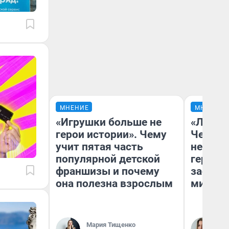
МНЕНИЕ
МНЕНИЕ
«Игрушки больше не
«Люди 
герои истории». Чему
Чем пр
учит пятая часть
непоня
популярной детской
герои 
франшизы и почему
застря
она полезна взрослым
мистич
Мария Тищенко
Ли