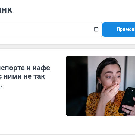
анк
Примен
спорте и кафе
с ними не так
х