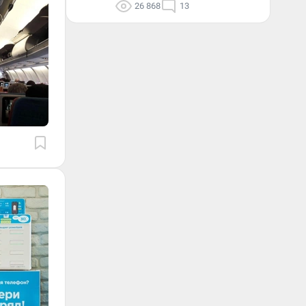
26 868
13