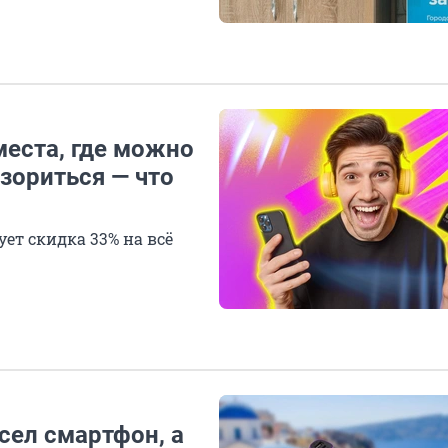
еста, где можно
азориться — что
ует скидка 33% на всё
 сел смартфон, а