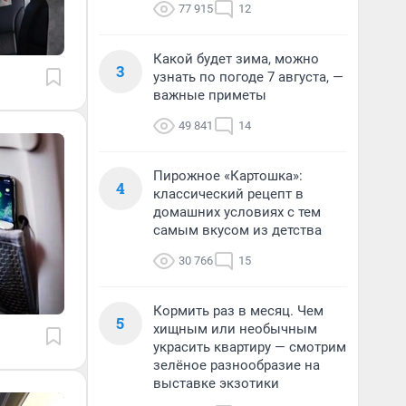
77 915
12
Какой будет зима, можно
3
узнать по погоде 7 августа, —
важные приметы
49 841
14
Пирожное «Картошка»:
4
классический рецепт в
домашних условиях с тем
самым вкусом из детства
30 766
15
Кормить раз в месяц. Чем
5
хищным или необычным
украсить квартиру — смотрим
зелёное разнообразие на
выставке экзотики