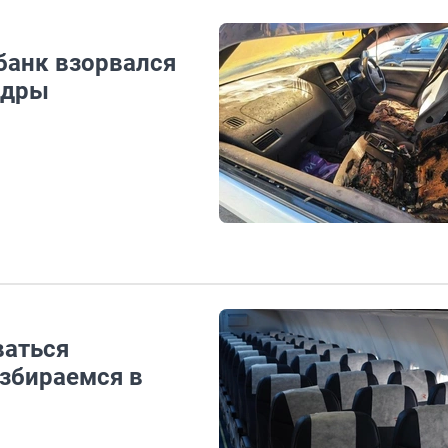
банк взорвался
адры
ваться
азбираемся в