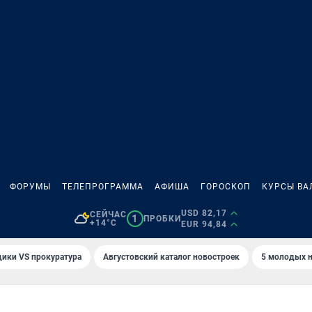
ФОРУМЫ
ТЕЛЕПРОГРАММА
АФИША
ГОРОСКОП
КУРСЫ ВА
USD 82,17
СЕЙЧАС
1
ПРОБКИ
+14°C
EUR 94,84
ики VS прокуратура
Августовский каталог новостроек
5 молодых н