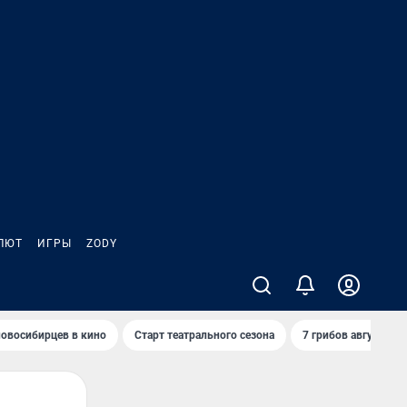
ЛЮТ
ИГРЫ
ZODY
овосибирцев в кино
Старт театрального сезона
7 грибов августа