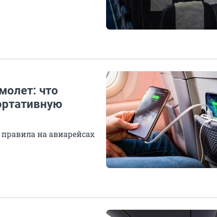
молет: что
портативную
т правила на авиарейсах