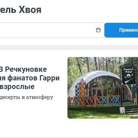
тель Хвоя
Примен
В Речкуновке
я фанатов Гарри
т взрослые
 десерты и атмосферу