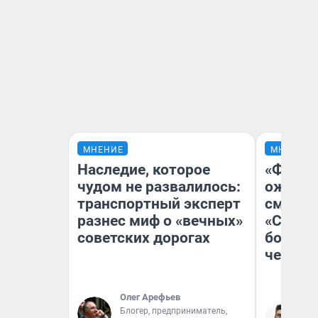
МНЕНИЕ
МНЕНИЕ
Наследие, которое
«Финал
чудом не развалилось:
ожидан
транспортный эксперт
смотре
разнес миф о «вечных»
«Стары
советских дорогах
большо
честна
Олег Арефьев
Блогер, предприниматель,
На