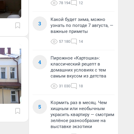
78 194
12
Какой будет зима, можно
3
узнать по погоде 7 августа, —
важные приметы
57 180
14
Пирожное «Картошка»:
4
классический рецепт в
домашних условиях с тем
самым вкусом из детства
31 030
18
Кормить раз в месяц. Чем
5
хищным или необычным
украсить квартиру — смотрим
зелёное разнообразие на
выставке экзотики