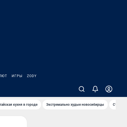
ЛЮТ
ИГРЫ
ZODY
тайская кухня в городе
Экстремально худые новосибирцы
Старт те