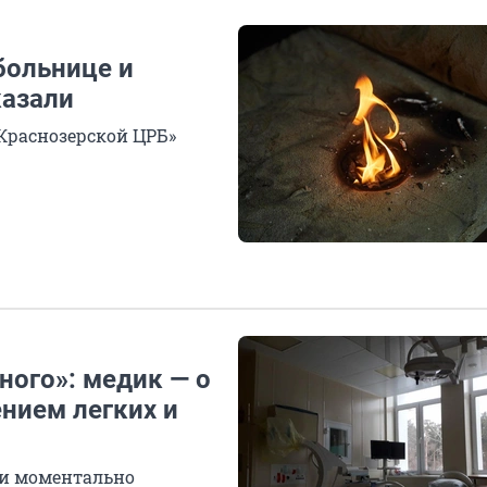
больнице и
казали
«Краснозерской ЦРБ»
ного»: медик — о
ением легких и
 и моментально