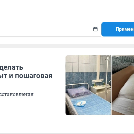
Примен
сделать
ыт и пошаговая
осстановления