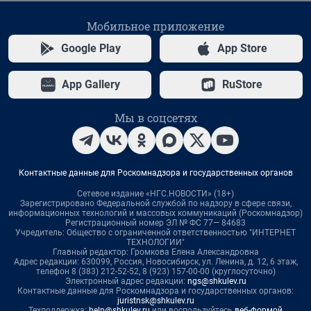
Мобильное приложение
Google Play
App Store
App Gallery
RuStore
Мы в соцсетях
Контактные данные для Роскомнадзора и государственных органов
Сетевое издание «НГС.НОВОСТИ» (18+)
Зарегистрировано Федеральной службой по надзору в сфере связи,
информационных технологий и массовых коммуникаций (Роскомнадзор)
Регистрационный номер ЭЛ № ФС 77— 84683
Учредитель: Общество с ограниченной ответственностью "ИНТЕРНЕТ
ТЕХНОЛОГИИ"
Главный редактор: Громкова Елена Александровна
Адрес редакции: 630099, Россия, Новосибирск, ул. Ленина, д. 12, 6 этаж,
телефон 8 (383) 212-52-52, 8 (923) 157-00-00 (круглосуточно)
Электронный адрес редакции:
ngs@shkulev.ru
Контактные данные для Роскомнадзора и государственных органов:
juristnsk@shkulev.ru
Техподдержка:
help@shkulev.ru
или воспользуйтесь
веб-формой