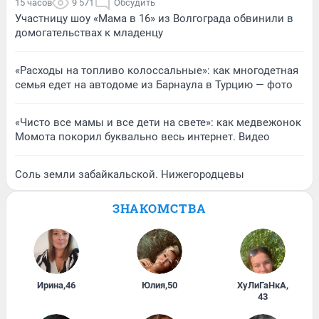
15 часов
9 571
Обсудить
Участницу шоу «Мама в 16» из Волгограда обвинили в
домогательствах к младенцу
«Расходы на топливо колоссальные»: как многодетная
семья едет на автодоме из Барнаула в Турцию — фото
«Чисто все мамы и все дети на свете»: как медвежонок
Момота покорил буквально весь интернет. Видео
Соль земли забайкальской. Нижегородцевы
ЗНАКОМСТВА
Ирина
,
46
Юлия
,
50
ХуЛиГаНкА
,
43