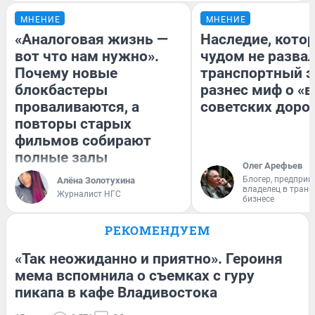
МНЕНИЕ
МНЕНИЕ
«Аналоговая жизнь —
Наследие, кото
вот что нам нужно».
чудом не разва
Почему новые
транспортный э
блокбастеры
разнес миф о «
проваливаются, а
советских доро
повторы старых
фильмов собирают
полные залы
Олег Арефьев
Блогер, предприн
Алёна Золотухина
владелец в тран
Журналист НГС
бизнесе
РЕКОМЕНДУЕМ
«Так неожиданно и приятно». Героиня
мема вспомнила о съемках с гуру
пикапа в кафе Владивостока