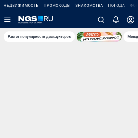
НЕДВИЖИМОСТЬ
ПРОМОКОДЫ
ЗНАКОМСТВА
ПОГОДА
ФО
Растет популярность дискаунтеров
Межд