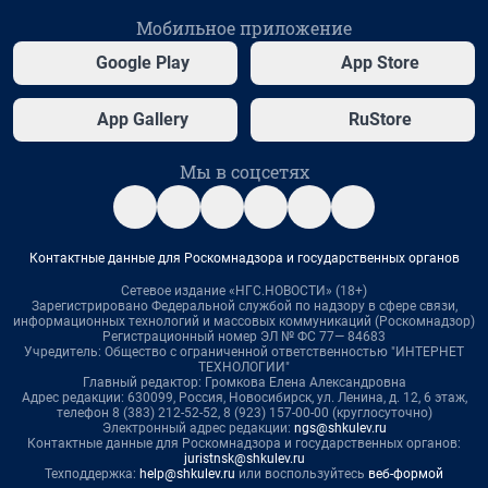
Мобильное приложение
Google Play
App Store
App Gallery
RuStore
Мы в соцсетях
Контактные данные для Роскомнадзора и государственных органов
Сетевое издание «НГС.НОВОСТИ» (18+)
Зарегистрировано Федеральной службой по надзору в сфере связи,
информационных технологий и массовых коммуникаций (Роскомнадзор)
Регистрационный номер ЭЛ № ФС 77— 84683
Учредитель: Общество с ограниченной ответственностью "ИНТЕРНЕТ
ТЕХНОЛОГИИ"
Главный редактор: Громкова Елена Александровна
Адрес редакции: 630099, Россия, Новосибирск, ул. Ленина, д. 12, 6 этаж,
телефон 8 (383) 212-52-52, 8 (923) 157-00-00 (круглосуточно)
Электронный адрес редакции:
ngs@shkulev.ru
Контактные данные для Роскомнадзора и государственных органов:
juristnsk@shkulev.ru
Техподдержка:
help@shkulev.ru
или воспользуйтесь
веб-формой