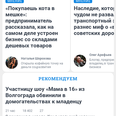
МНЕНИЕ
МНЕНИЕ
«Покупаешь кота в
Наследие, кото
мешке»:
чудом не разва
предприниматель
транспортный э
рассказала, как на
разнес миф о «
самом деле устроен
советских доро
бизнес со складами
дешевых товаров
Олег Арефьев
Наталья Шорохова
Блогер, предприн
Открыла кофейную точку на
владелец в тран
деньги соцразвития
бизнесе
РЕКОМЕНДУЕМ
Участницу шоу «Мама в 16» из
Волгограда обвинили в
домогательствах к младенцу
21 час
18 402
27