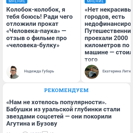
МНЕНИЕ
МНЕНИЕ
Колобок-колобок, я
«Нет некрасивы
тебя боюсь! Ради чего
городов, есть
отложили прокат
недофинансиро
«Человека-паука» —
Путешественни
отзыв о фильме про
проехали 2000
«человека-булку»
километров по 
машине — стоил
того
Надежда Губарь
Екатерина Литк
РЕКОМЕНДУЕМ
«Нам не хотелось популярности».
Бабушки из уральской глубинки стали
звездами соцсетей — они покорили
Агутина и Бузову