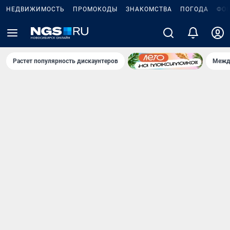
НЕДВИЖИМОСТЬ
ПРОМОКОДЫ
ЗНАКОМСТВА
ПОГОДА
ФО
Растет популярность дискаунтеров
Межд