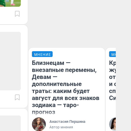
МНЕНИЕ
МНЕНИЕ
Близнецам —
Красно
внезапные перемены,
журнал
Девам —
отпуск
дополнительные
и объя
траты: каким будет
споре 
август для всех знаков
Сибири
зодиака — таро-
прогноз
Анастасия Першина
Та
Автор мнения