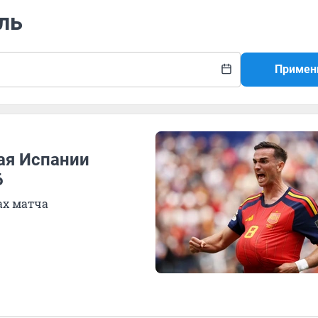
ль
Примен
ая Испании
6
ах матча