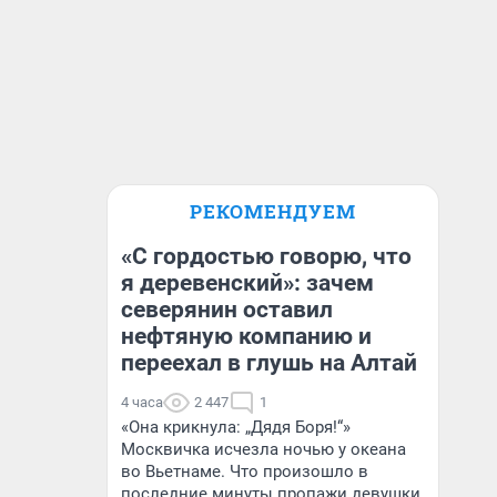
РЕКОМЕНДУЕМ
«С гордостью говорю, что
я деревенский»: зачем
северянин оставил
нефтяную компанию и
переехал в глушь на Алтай
4 часа
2 447
1
«Она крикнула: „Дядя Боря!“»
Москвичка исчезла ночью у океана
во Вьетнаме. Что произошло в
последние минуты пропажи девушки