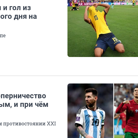
и гол из
ого дня на
апе
соперничество
ым, и при чём
м противостоянии XXI