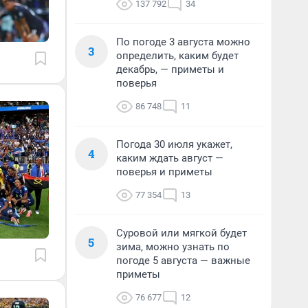
137 792
34
По погоде 3 августа можно
3
определить, каким будет
декабрь, — приметы и
поверья
86 748
11
Погода 30 июля укажет,
4
каким ждать август —
поверья и приметы
77 354
13
Суровой или мягкой будет
5
зима, можно узнать по
погоде 5 августа — важные
приметы
76 677
12