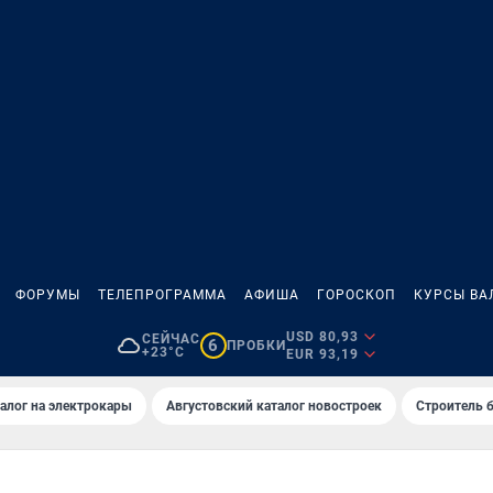
ФОРУМЫ
ТЕЛЕПРОГРАММА
АФИША
ГОРОСКОП
КУРСЫ ВА
USD 80,93
СЕЙЧАС
6
ПРОБКИ
+23°C
EUR 93,19
алог на электрокары
Августовский каталог новостроек
Строитель б