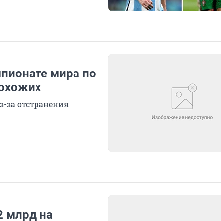
мпионате мира по
рохожих
з-за отстранения
2 млрд на