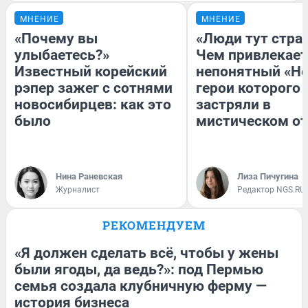
МНЕНИЕ
МНЕНИЕ
«Почему вы
«Люди тут стра
улыбаетесь?»
Чем привлекает
Известный корейский
непонятный «Не
рэпер зажег с сотнями
герои которого
новосибирцев: как это
застряли в
было
мистическом от
Нина Раневская
Лиза Пичугина
Журналист
Редактор NGS.RU
РЕКОМЕНДУЕМ
«Я должен сделать всё, чтобы у жены
были ягоды, да ведь?»: под Пермью
семья создала клубничную ферму —
история бизнеса