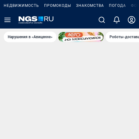
НЕДВИЖИМОСТЬ
ПРОМОКОДЫ
ЗНАКОМСТВА
ПОГОДА
ФО
Нарушения в «Авиценне»
Роботы-доставщ