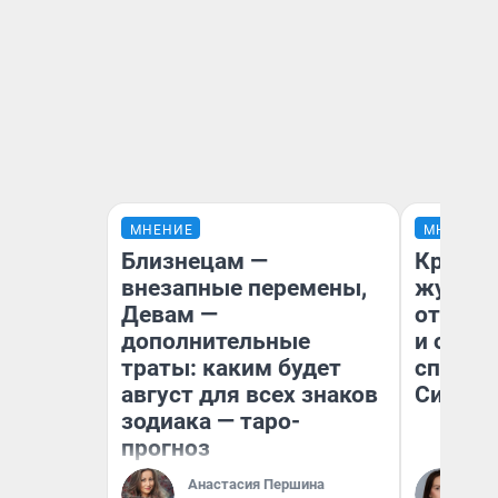
МНЕНИЕ
МНЕНИЕ
Близнецам —
Красно
внезапные перемены,
журнал
Девам —
отпуск
дополнительные
и объя
траты: каким будет
споре 
август для всех знаков
Сибири
зодиака — таро-
прогноз
Анастасия Першина
Та