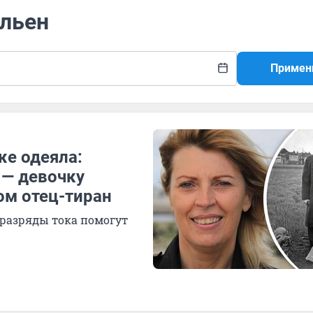
ульен
Примен
же одеяла:
 — девочку
ом отец-тиран
и разряды тока помогут