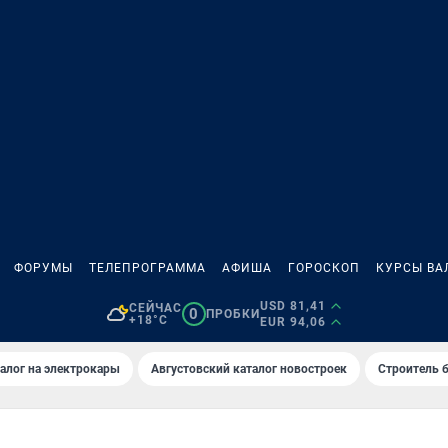
ФОРУМЫ
ТЕЛЕПРОГРАММА
АФИША
ГОРОСКОП
КУРСЫ ВА
USD 81,41
СЕЙЧАС
0
ПРОБКИ
+18°C
EUR 94,06
алог на электрокары
Августовский каталог новостроек
Строитель б