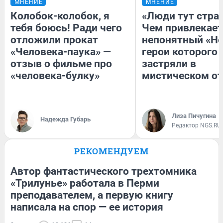
МНЕНИЕ
МНЕНИЕ
Колобок-колобок, я
«Люди тут стра
тебя боюсь! Ради чего
Чем привлекает
отложили прокат
непонятный «Не
«Человека-паука» —
герои которого
отзыв о фильме про
застряли в
«человека-булку»
мистическом от
Лиза Пичугина
Надежда Губарь
Редактор NGS.RU
РЕКОМЕНДУЕМ
Автор фантастического трехтомника
«Трилунье» работала в Перми
преподавателем, а первую книгу
написала на спор — ее история