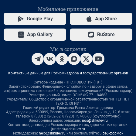
Мобильное приложение
Google Play
App Store
App Gallery
RuStore
Мы в соцсетях
Контактные данные для Роскомнадзора и государственных органов
Сетевое издание «НГС.НОВОСТИ» (18+)
Зарегистрировано Федеральной службой по надзору в сфере связи,
информационных технологий и массовых коммуникаций (Роскомнадзор)
Регистрационный номер ЭЛ № ФС 77— 84683
Учредитель: Общество с ограниченной ответственностью "ИНТЕРНЕТ
ТЕХНОЛОГИИ"
Главный редактор: Громкова Елена Александровна
Адрес редакции: 630099, Россия, Новосибирск, ул. Ленина, д. 12, 6 этаж,
телефон 8 (383) 212-52-52, 8 (923) 157-00-00 (круглосуточно)
Электронный адрес редакции:
ngs@shkulev.ru
Контактные данные для Роскомнадзора и государственных органов:
juristnsk@shkulev.ru
Техподдержка:
help@shkulev.ru
или воспользуйтесь
веб-формой