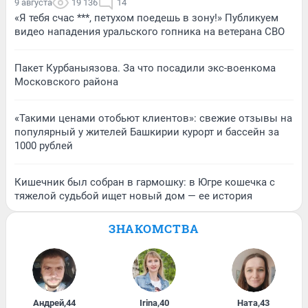
9 августа
19 136
14
«Я тебя счас ***, петухом поедешь в зону!» Публикуем
видео нападения уральского гопника на ветерана СВО
Пакет Курбаныязова. За что посадили экс-военкома
Московского района
«Такими ценами отобьют клиентов»: свежие отзывы на
популярный у жителей Башкирии курорт и бассейн за
1000 рублей
Кишечник был собран в гармошку: в Югре кошечка с
тяжелой судьбой ищет новый дом — ее история
ЗНАКОМСТВА
Андрей
,
44
Irina
,
40
Ната
,
43