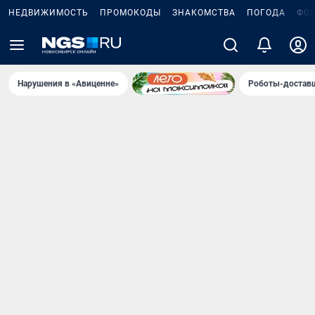
НЕДВИЖИМОСТЬ
ПРОМОКОДЫ
ЗНАКОМСТВА
ПОГОДА
ФО
Нарушения в «Авиценне»
Роботы-доставщ