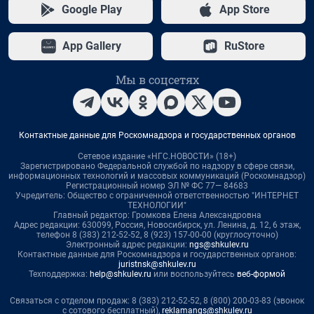
Google Play
App Store
App Gallery
RuStore
Мы в соцсетях
Контактные данные для Роскомнадзора и государственных органов
Сетевое издание «НГС.НОВОСТИ» (18+)
Зарегистрировано Федеральной службой по надзору в сфере связи,
информационных технологий и массовых коммуникаций (Роскомнадзор)
Регистрационный номер ЭЛ № ФС 77— 84683
Учредитель: Общество с ограниченной ответственностью "ИНТЕРНЕТ
ТЕХНОЛОГИИ"
Главный редактор: Громкова Елена Александровна
Адрес редакции: 630099, Россия, Новосибирск, ул. Ленина, д. 12, 6 этаж,
телефон 8 (383) 212-52-52, 8 (923) 157-00-00 (круглосуточно)
Электронный адрес редакции:
ngs@shkulev.ru
Контактные данные для Роскомнадзора и государственных органов:
juristnsk@shkulev.ru
Техподдержка:
help@shkulev.ru
или воспользуйтесь
веб-формой
Связаться с отделом продаж: 8 (383) 212-52-52, 8 (800) 200-03-83 (звонок
с сотового бесплатный),
reklamangs@shkulev.ru