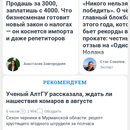
Продашь за 3000,
«Никого нельзя
заплатишь с 4000. Что
победить». О ч
бизнесменам готовит
главный блокба
новый закон о налогах
этого года, кот
— он коснется импорта
бьет рекорды в
и даже репетиторов
прокате: честн
отзыв на «Одис
Нолана
Стас Соколов
Анастасия Завгородняя
Эксперт
РЕКОМЕНДУЕМ
Ученый АлтГУ рассказала, ждать ли
нашествия комаров в августе
6 часов
2 904
Обсудить
Сезон черники в Мурманской области: рецепт
хрустящего ягодного штруделя за полчаса