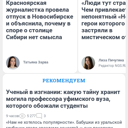
Красноярская
«Люди тут стра
журналистка провела
Чем привлекает
отпуск в Новосибирске
непонятный «Не
и объяснила, почему в
герои которого
споре о столице
застряли в
Сибири нет смысла
мистическом от
Лиза Пичугина
Татьяна Зарва
Редактор NGS.RU
РЕКОМЕНДУЕМ
Ученый в изгнании: какую тайну хранит
могила профессора уфимского вуза,
которого обожали студенты
9 часов
5 277
3
«Нам не хотелось популярности». Бабушки из уральской