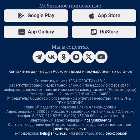
Мобильное приложение
Google Play
App Store
App Gallery
RuStore
Мы в соцсетях
Контактные данные для Роскомнадзора и государственных органов
Сетевое издание «НГС.НОВОСТИ» (18+)
Зарегистрировано Федеральной службой по надзору в сфере связи,
информационных технологий и массовых коммуникаций (Роскомнадзор)
Регистрационный номер ЭЛ № ФС 77— 84683
Учредитель: Общество с ограниченной ответственностью "ИНТЕРНЕТ
ТЕХНОЛОГИИ"
Главный редактор: Громкова Елена Александровна
Адрес редакции: 630099, Россия, Новосибирск, ул. Ленина, д. 12, 6 этаж,
телефон 8 (383) 212-52-52, 8 (923) 157-00-00 (круглосуточно)
Электронный адрес редакции:
ngs@shkulev.ru
Контактные данные для Роскомнадзора и государственных органов:
juristnsk@shkulev.ru
Техподдержка:
help@shkulev.ru
или воспользуйтесь
веб-формой