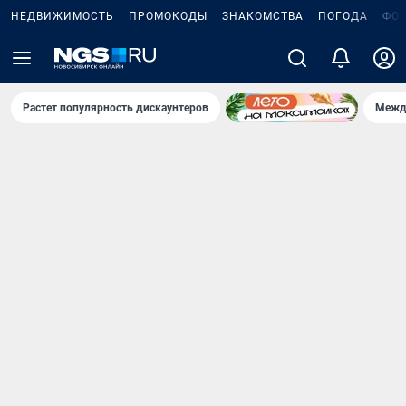
НЕДВИЖИМОСТЬ
ПРОМОКОДЫ
ЗНАКОМСТВА
ПОГОДА
ФО
Растет популярность дискаунтеров
Межд