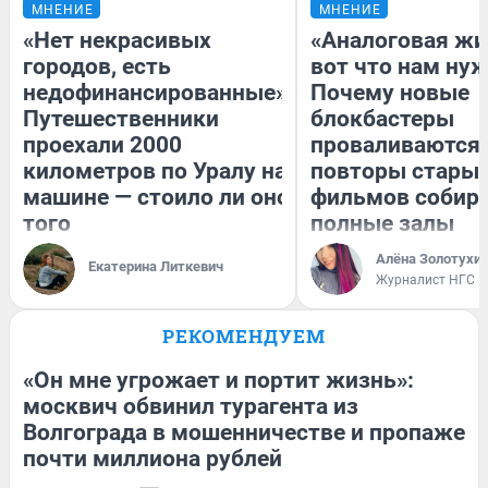
МНЕНИЕ
МНЕНИЕ
«Нет некрасивых
«Аналоговая жи
городов, есть
вот что нам нуж
недофинансированные».
Почему новые
Путешественники
блокбастеры
проехали 2000
проваливаются,
километров по Уралу на
повторы стары
машине — стоило ли оно
фильмов собир
того
полные залы
Алёна Золотухи
Екатерина Литкевич
Журналист НГС
РЕКОМЕНДУЕМ
«Он мне угрожает и портит жизнь»:
москвич обвинил турагента из
Волгограда в мошенничестве и пропаже
почти миллиона рублей