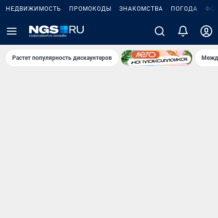
НЕДВИЖИМОСТЬ
ПРОМОКОДЫ
ЗНАКОМСТВА
ПОГОДА
ФО
Растет популярность дискаунтеров
Межд