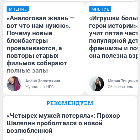
МНЕНИЕ
МНЕНИЕ
«Аналоговая жизнь —
«Игрушки больш
вот что нам нужно».
герои истории».
Почему новые
учит пятая част
блокбастеры
популярной дет
проваливаются, а
франшизы и по
повторы старых
она полезна вз
фильмов собирают
полные залы
Алёна Золотухина
Мария Тищенко
Журналист НГС
Обозреватель
РЕКОМЕНДУЕМ
«Четырех мужей потеряла»: Прохор
Шаляпин проболтался о новой
возлюбленной